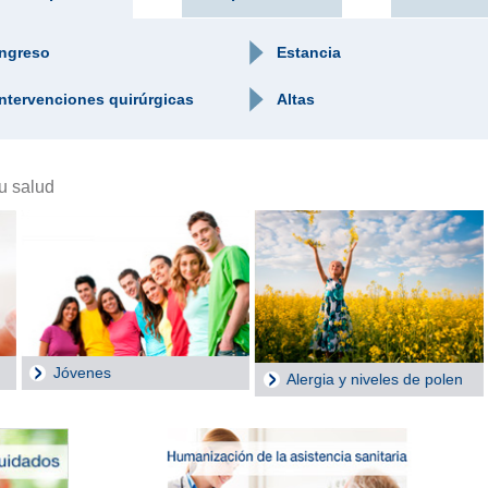
Ingreso
Estancia
Intervenciones quirúrgicas
Altas
u salud
rgia y niveles de polen
Consulta del viajero
Verano