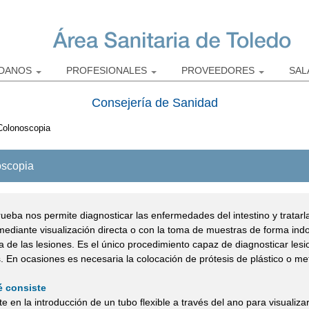
Pasar al
contenido
principal
ADANOS
PROFESIONALES
PROVEEDORES
SAL
Consejería de Sanidad
Colonoscopia
scopia
ueba nos permite diagnosticar las enfermedades del intestino y tratarl
 mediante visualización directa o con la toma de muestras de forma indo
a de las lesiones. Es el único procedimiento capaz de diagnosticar les
. En ocasiones es necesaria la colocación de prótesis de plástico o met
 consiste
e en la introducción de un tubo flexible a través del ano para visualiza