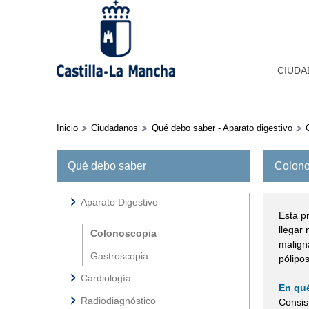
CIUD
Inicio
Ciudadanos
Qué debo saber - Aparato digestivo
Colono
Qué debo saber
Aparato Digestivo
Esta pr
llegar
Colonoscopia
malign
Gastroscopia
pólipos
Cardiología
En qué
Radiodiagnóstico
Consist