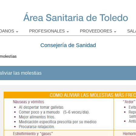
Pasar al
contenido
principal
ADANOS
PROFESIONALES
PROVEEDORES
SAL
Consejería de Sanidad
 molestias
liviar las molestias