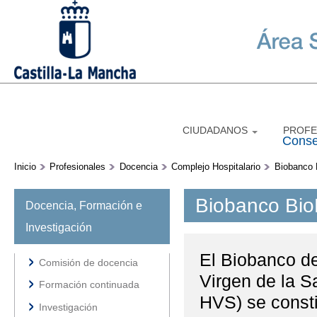
P
c
pr
CIUDADANOS
PROFE
Conse
Inicio
Profesionales
Docencia
Complejo Hospitalario
Biobanco
Biobanco Bi
Docencia, Formación e
Investigación
El Biobanco de
Comisión de docencia
Virgen de la S
Formación continuada
HVS) se const
Investigación