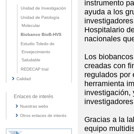
instrumento pa
Unidad de Investigación
ayuda a los g
Unidad de Patología
investigadores
Molecular
Hospitalario d
Biobanco BioB-HVS
nacionales que
Estudio Toledo de
Envejecimiento
Los biobancos
Saludable
creadas con fi
REDECAP trial
regulados por 
Calidad
herramienta im
investigación, 
Enlaces de interés
investigadores
Nuestras webs
Otros enlaces de interés
Gracias a la l
equipo multidis