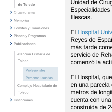
Unidad de Cirug
de Toledo
Especialidades 
Organigrama
Illescas.
Memorias
Comités y Comisiones
El
Hospital Univ
Planes y Programas
Reyes de Españ
Publicaciones
más tarde comen
servicio de Reh
Atención Primaria de
comenzó la activ
Toledo
Profesionales
El Hospital, qu
Personas usuarias
en una parcela 
Complejo Hospitalario de
metros de longi
Toledo
cuenta con una 
Distinciones
construida de 